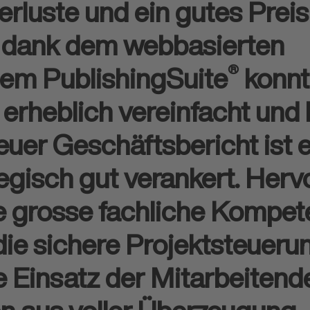
rluste und ein gutes Prei
h dank dem webbasierten
®
tem PublishingSuite
konnt
erheblich vereinfacht und
uer Geschäftsbericht ist 
tegisch gut verankert. Her
e grosse fachliche Kompete
ie sichere Projektsteueru
e Einsatz der Mitarbeitend