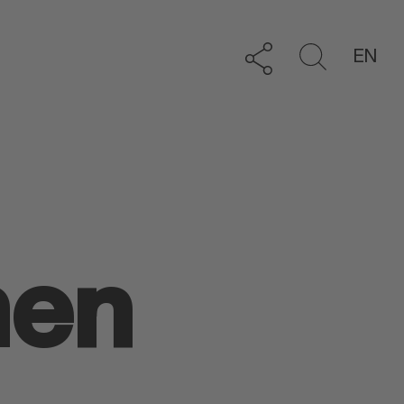
EN
men