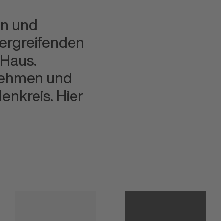
en und
bergreifenden
 Haus.
rnehmen und
enkreis. Hier