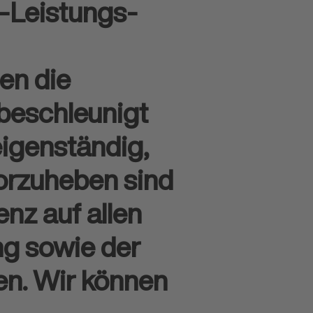
s-Leistungs-
en die
 beschleunigt
eigenständig,
vorzuheben sind
nz auf allen
ng sowie der
en. Wir können