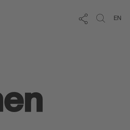
EN
men