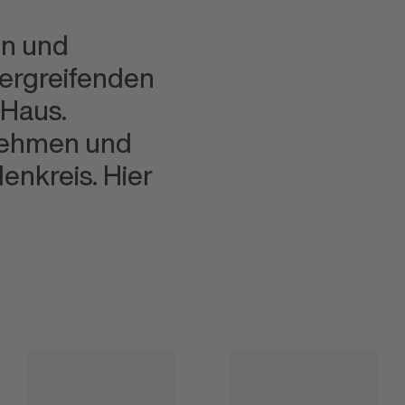
en und
bergreifenden
 Haus.
rnehmen und
enkreis. Hier