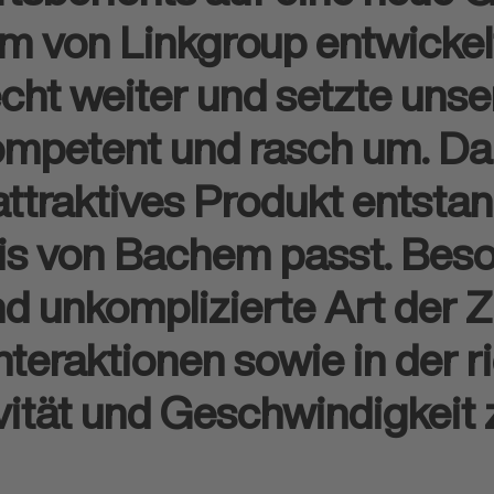
am von Linkgroup entwicke
echt weiter und setzte unser
mpetent und rasch um. Dab
 attraktives Produkt entst
nis von Bachem passt. Bes
nd un­kompli­zierte Art de
 Inter­aktionen sowie in der
ität und Geschwindig­keit 