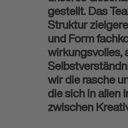
gestellt. Das Te
Struktur zielger
und Form fach­ko
wirkungs­volles,
Selbst­verständ
wir die rasche u
die sich in allen
zwischen Kreativ