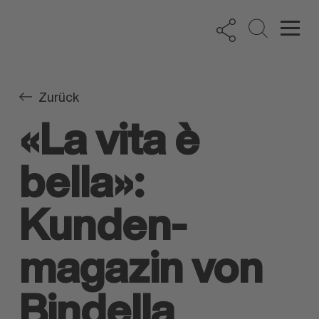
Zurück
«La vita è
bella»:
Kunden­
magazin von
Bindella