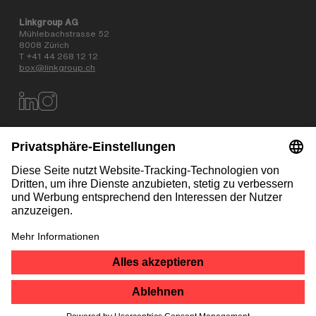
Linkgroup AG
Mühlebachstrasse 52
8008 Zürich
T +41 44 268 12 12
box@linkgroup.ch
Datenschutz
AGB
Impressum
Kontakt
NEWSLETTER