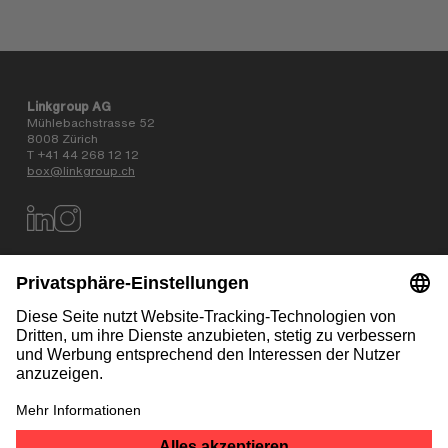
Linkgroup AG
Mühlebachstrasse 52
8008 Zürich
T +41 44 268 12 12
box@linkgroup.ch
Datenschutz
AGB
Impressum
Kontakt
NEWSLETTER