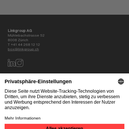
Linkgroup AG
Mühlebachstrasse 52
8008 Zürich
T +41 44 268 12 12
box@linkgroup.ch
Datenschutz
AGB
Impressum
Kontakt
NEWSLETTER