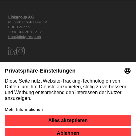
Linkgroup AG
Mühlebachstrasse 52
8008 Zürich
T +41 44 268 12 12
box@linkgroup.ch
Datenschutz
AGB
Impressum
Kontakt
NEWSLETTER