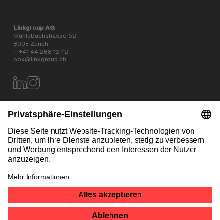
Linkgroup AG
Mühlebachstrasse 52
8008 Zürich
T +41 44 268 12 12
box@linkgroup.ch
Datenschutz
AGB
Impressum
Kontakt
NEWSLETTER