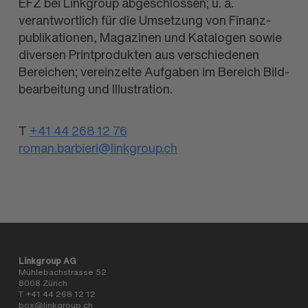
EFZ bei Linkgroup abgeschlossen; u. a.
verantwortlich für die Umsetzung von Finanz­
publikationen, Magazinen und Katalogen sowie
diversen Printprodukten aus verschiedenen
Bereichen; vereinzelte Aufgaben im Bereich Bild­
bearbeitung und Illustration.
T
+41 44 268 12 76
roman.barbieri@linkgroup.ch
Linkgroup AG
Mühlebachstrasse 52
8008 Zürich
T +41 44 268 12 12
box@linkgroup.ch