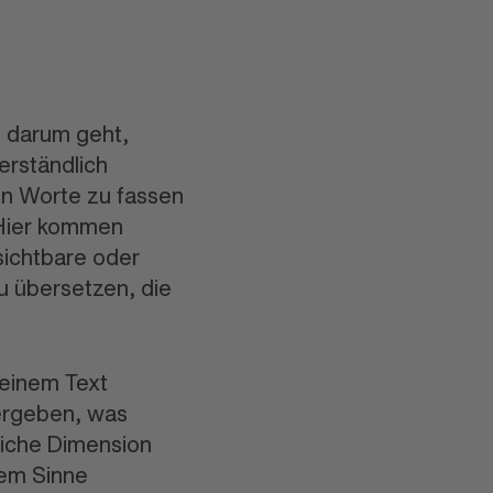
s darum geht,
erständlich
in Worte zu fassen
 Hier kommen
nsichtbare oder
zu übersetzen, die
 einem Text
ergeben, was
liche Dimension
sem Sinne