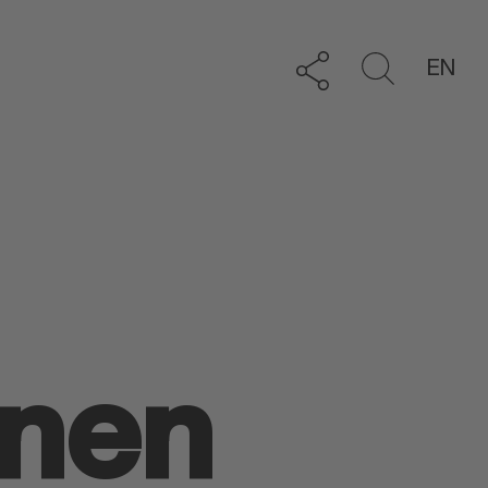
EN
onen