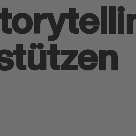
ory­tell
stützen