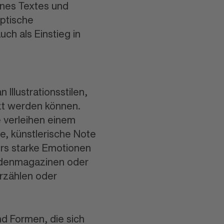
eines Textes und
optische
ch als Einstieg in
n Illustrationsstilen,
zt werden können.
e verleihen einem
e, künstlerische Note
ers starke Emotionen
den
magazinen oder
rzählen oder
nd Formen, die sich