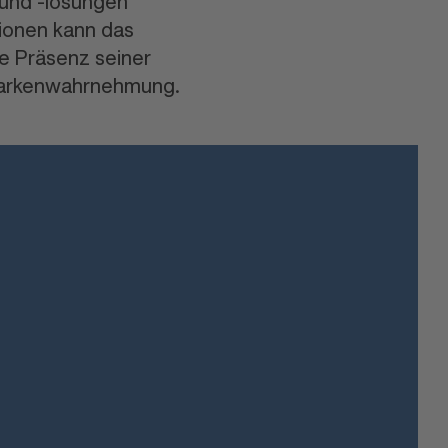
 und -lösungen
ationen kann das
e Präsenz seiner
 Markenwahrnehmung.