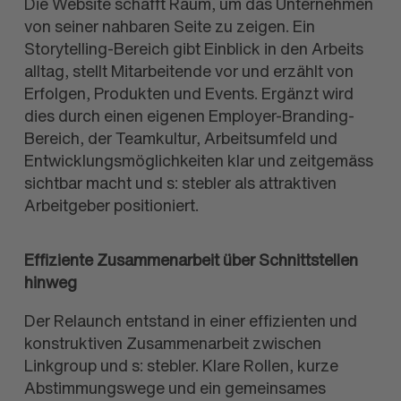
Die Website schafft Raum, um das Unternehmen
von seiner nahbaren Seite zu zeigen. Ein
Storytelling-Bereich gibt Einblick in den Arbeits
alltag, stellt Mitarbeitende vor und erzählt von
Erfolgen, Produkten und Events. Ergänzt wird
dies durch einen eigenen Employer-Branding-
Bereich, der Teamkultur, Arbeits
umfeld und
Entwicklungs
möglich
keiten klar und zeit
gemäss
sichtbar macht und
s: stebler
als attraktiven
Arbeit
geber positioniert.
Effiziente Zusammenarbeit über Schnittstellen
hinweg
Der Relaunch entstand in einer effizienten und
konstruktiven Zusammen
arbeit zwischen
Linkgroup und
s: stebler
. Klare Rollen, kurze
Abstimmungs
wege und ein gemein
sames