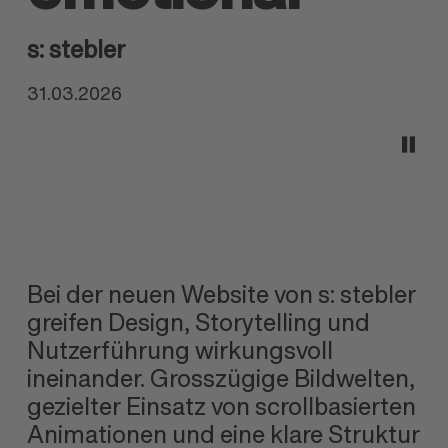
s: stebler
31.03.2026
Bei der neuen Website von
s: stebler
greifen Design, Story
telling und
Nutzer
führung wirkungs
voll
ineinander. Gross
zügige Bildwelten,
gezielter Einsatz von scroll
basierten
Animationen und eine klare Struktur