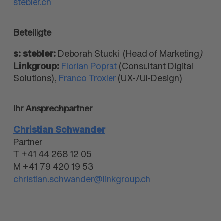
stebler.ch
Beteiligte
s: stebler:
Deborah Stucki
(Head of Marketing
)
Linkgroup:
Florian Poprat
(Consultant Digital
Solutions),
Franco Troxler
(UX-/UI-Design)
Ihr Ansprechpartner
Christian Schwander
Partner
T +41 44 268 12 05
M +41 79 420 19 53
christian.schwander@linkgroup.ch