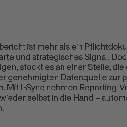
richt ist mehr als ein Pflicht
doku
arte und strate
gisches Signal. Do
en, stockt es an einer Stelle, die 
er genehmigten Daten
quelle zur 
. Mit L·Sync nehmen Reporting-Ve
 wieder selbst in die Hand – auto
ma
.