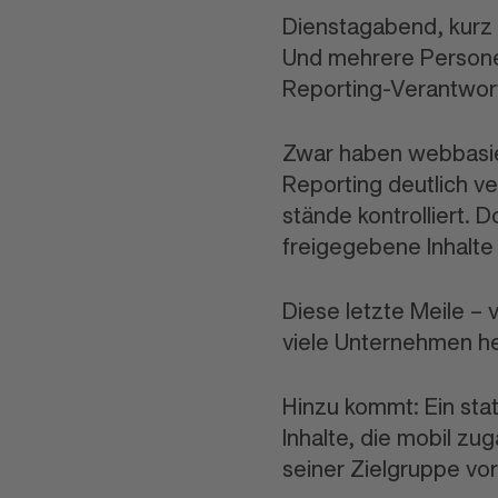
Dienstagabend, kurz 
Und mehrere Persone
Reporting-Verant
wort
Zwar haben web
basi
Reporting deutlich v
stände kontrolliert.
freigegebene Inhalte
Diese letzte Meile –
viele Unter
nehmen heu
Hinzu kommt: Ein sta
Inhalte, die mobil zu
seiner Ziel
gruppe vor