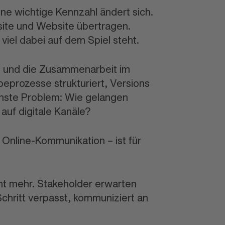
Eine wichtige Kenn
zahl ändert sich.
ite und Website übertragen.
viel dabei auf dem Spiel steht.
se und die Zusammen
arbeit im
abe
prozesse strukturiert, Versions
chste Problem: Wie gelangen
 auf digitale Kanäle?
en Online-Kommu
nikation – ist für
ht mehr. Stakeholder erwarten
 Schritt verpasst, kommuni
ziert an