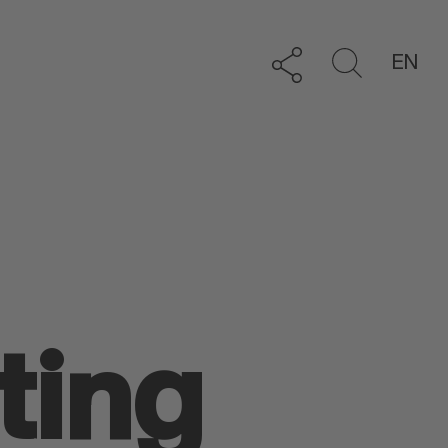
EN
ting