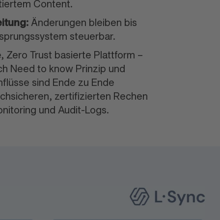
atiertem Content.
itung:
Änderungen bleiben bis
rsprungs
system steuerbar.
Zero Trust basierte Plattform –
ach Need to know Prinzip und
n
flüsse sind Ende zu Ende
ochsicheren, zerti
fizierten Rechen
oni
toring und Audit-Logs.