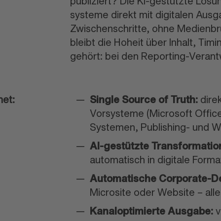
publiziert? Die KI-gestützte Lös
systeme direkt mit digitalen Aus
Zwischen
schritte, ohne Medien
br
bleibt die Hoheit über Inhalt, Timi
gehört: bei den Reporting-Verant
net:
Single Source of Truth:
dire
Vorsysteme (Microsoft Offic
Systemen, Publishing- und W
AI-gestützte Transformatio
auto
matisch in digitale Forma
Automatische Corporate-De
Microsite oder Website – alles
Kanaloptimierte Ausgabe:
v