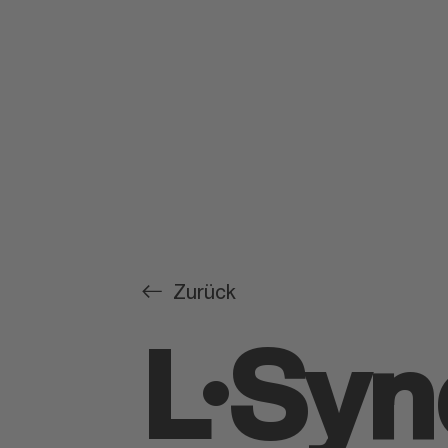
Zurück
L·Syn