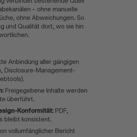
ung verbindet bestehende Quell
gabe
kanälen – ohne manuelle
üche, ohne Abweichungen.
So
ng und Qualität dort, wo sie hin
wortlichen.
kte Anbindung aller gängigen
e, Disclosure-Management-
ebtools).
n:
Freige
gebene Inhalte werden
te überführt.
sign-Konformität:
PDF,
 bleibt konsistent.
on vollumfänglicher Bericht