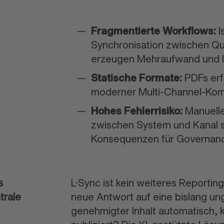
Fragmentierte Workflows:
I
Synchro
nisation zwischen Qu
erzeugen Mehr
aufwand und I
Statische Formate:
PDFs erf
moderner Multi-Channel-K
Hohes Fehlerrisiko:
Manuelle
zwischen System und Kanal s
Konse
quenzen für Governan
s
L·Sync ist kein weiteres Reporting
trale
neue Antwort auf eine bislang un
genehmigter Inhalt automatisch, k