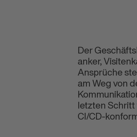
Der Geschäftsbe
anker, Visiten
k
Ansprüche steig
am Weg von d
Kommunikation
letzten Schritt
CI/CD-konform