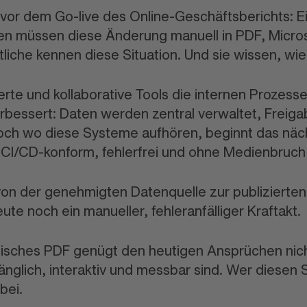
vor dem Go-live des Online-Geschäfts
berichts: 
n müssen diese Änderung manuell in PDF, Micros
liche kennen diese Situation. Und sie wissen, wie 
erte und kollabo
rative Tools die internen Prozes
erbessert: Daten werden zentral verwaltet, Freig
 Doch wo diese Systeme aufhören, beginnt das nä
 CI/CD-konform, fehlerfrei und ohne Medien
bruch
 von der genehmigten Daten
quelle zur publiziert
te noch ein manueller, fehler
anfälliger Kraftakt.
tisches PDF genügt den heutigen Ansprüchen nic
gänglich, interaktiv und messbar sind. Wer diesen
bei.