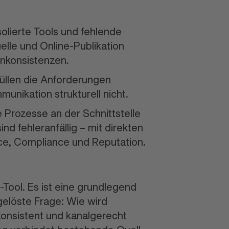
solierte Tools und fehlende
elle und Online-Publikation
nkonsistenzen.
üllen die Anforderungen
ommu
nikation strukturell nicht.
 Prozesse an der Schnitt
stelle
ind fehler
anfällig – mit direkten
ce, Compliance und Reputation.
-Tool. Es ist eine grund
legend
gelöste Frage: Wie wird
onsistent und kanal
gerecht