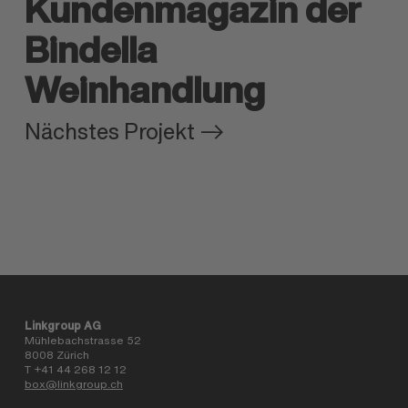
Kundenmagazin der
Bindella
Weinhandlung
Nächstes Projekt
Linkgroup AG
Mühlebachstrasse 52
8008 Zürich
T +41 44 268 12 12
box@linkgroup.ch